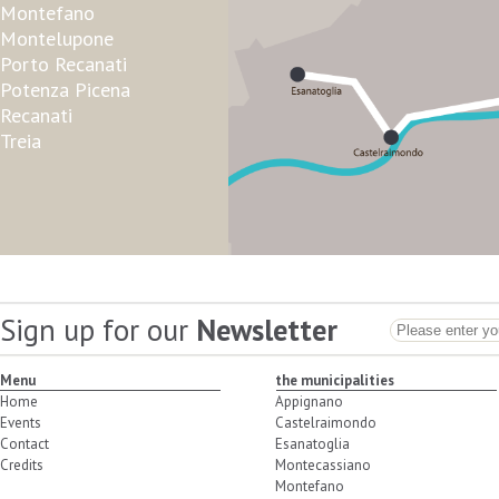
Montefano
Montelupone
Porto Recanati
Potenza Picena
Recanati
Treia
Sign up for our
Newsletter
Menu
the municipalities
Home
Appignano
Events
Castelraimondo
Contact
Esanatoglia
Credits
Montecassiano
Montefano