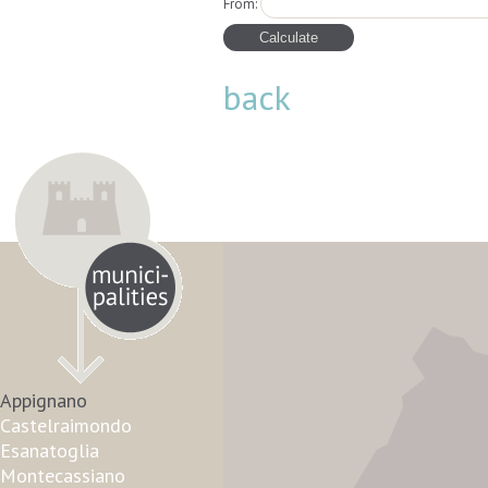
From:
back
Appignano
Castelraimondo
Esanatoglia
Montecassiano