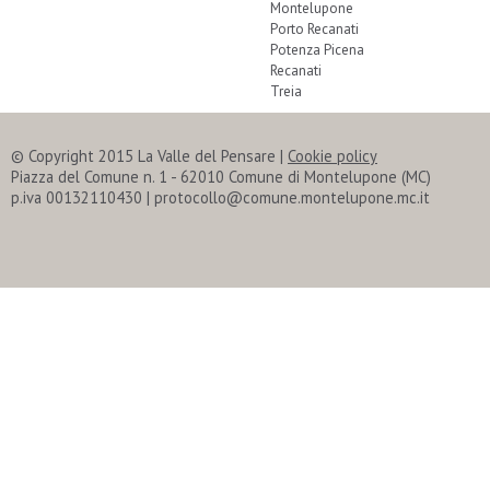
Montelupone
Porto Recanati
Potenza Picena
Recanati
Treia
© Copyright 2015 La Valle del Pensare
|
Cookie policy
Piazza del Comune n. 1 - 62010 Comune di Montelupone (MC)
p.iva 00132110430 | protocollo@comune.montelupone.mc.it