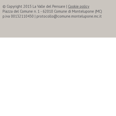
© Copyright 2015 La Valle del Pensare
|
Cookie policy
Piazza del Comune n. 1 - 62010 Comune di Montelupone (MC)
p.iva 00132110430 | protocollo@comune.montelupone.mc.it