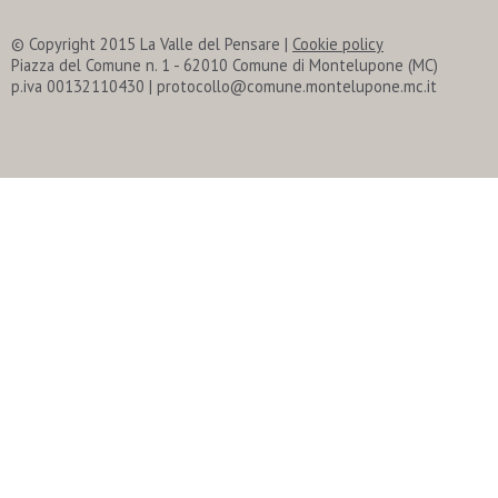
© Copyright 2015 La Valle del Pensare
|
Cookie policy
Piazza del Comune n. 1 - 62010 Comune di Montelupone (MC)
p.iva 00132110430 | protocollo@comune.montelupone.mc.it