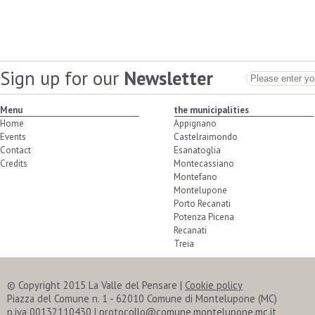
Sign up for our
Newsletter
Menu
the municipalities
Home
Appignano
Events
Castelraimondo
Contact
Esanatoglia
Credits
Montecassiano
Montefano
Montelupone
Porto Recanati
Potenza Picena
Recanati
Treia
© Copyright 2015 La Valle del Pensare
|
Cookie policy
Piazza del Comune n. 1 - 62010 Comune di Montelupone (MC)
p.iva 00132110430 | protocollo@comune.montelupone.mc.it