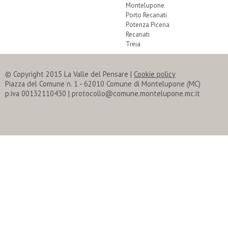
Montelupone
Porto Recanati
Potenza Picena
Recanati
Treia
© Copyright 2015 La Valle del Pensare
|
Cookie policy
Piazza del Comune n. 1 - 62010 Comune di Montelupone (MC)
p.iva 00132110430 | protocollo@comune.montelupone.mc.it