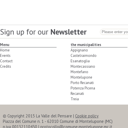
Sign up for our
Newsletter
Menu
the municipalities
Home
Appignano
Events
Castelraimondo
Contact
Esanatoglia
Credits
Montecassiano
Montefano
Montelupone
Porto Recanati
Potenza Picena
Recanati
Treia
© Copyright 2015 La Valle del Pensare
|
Cookie policy
Piazza del Comune n. 1 - 62010 Comune di Montelupone (MC)
p.iva 00132110430 | protocollo@comune.montelupone.mc.it