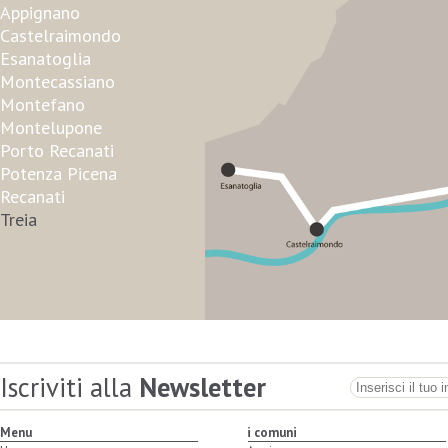
Appignano
Castelraimondo
Esanatoglia
Montecassiano
Montefano
Montelupone
Porto Recanati
Potenza Picena
Recanati
Treia
Iscriviti alla
Newsletter
Menu
i comuni