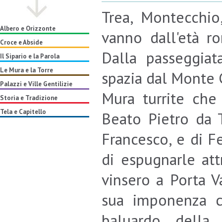
Trea, Montecchio,
Albero e Orizzonte
vanno dall'età r
Croce e Abside
Dalla passeggia
Il Sipario e la Parola
Le Mura e la Torre
spazia dal Monte C
Palazzi e Ville Gentilizie
Mura turrite che
Storia e Tradizione
Tela e Capitello
Beato Pietro da T
Francesco, e di Fe
di espugnarle att
vinsero a Porta V
sua imponenza c
baluardo della 