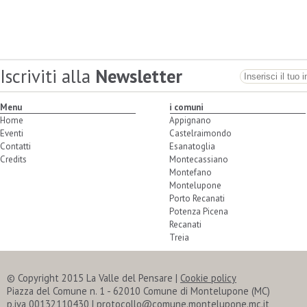
Iscriviti alla
Newsletter
Menu
i comuni
Home
Appignano
Eventi
Castelraimondo
Contatti
Esanatoglia
Credits
Montecassiano
Montefano
Montelupone
Porto Recanati
Potenza Picena
Recanati
Treia
© Copyright 2015 La Valle del Pensare |
Cookie policy
Piazza del Comune n. 1 - 62010 Comune di Montelupone (MC)
p.iva 00132110430 | protocollo@comune.montelupone.mc.it