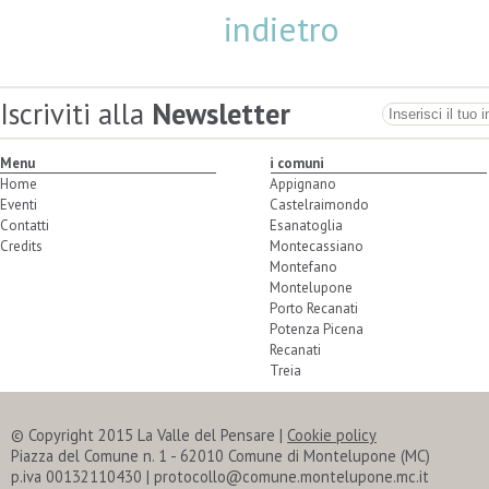
indietro
Iscriviti alla
Newsletter
Menu
i comuni
Home
Appignano
Eventi
Castelraimondo
Contatti
Esanatoglia
Credits
Montecassiano
Montefano
Montelupone
Porto Recanati
Potenza Picena
Recanati
Treia
© Copyright 2015 La Valle del Pensare |
Cookie policy
Piazza del Comune n. 1 - 62010 Comune di Montelupone (MC)
p.iva 00132110430 | protocollo@comune.montelupone.mc.it