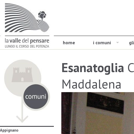
home
i comuni
gl
Esanatoglia
C
Maddalena
Appignano