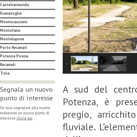
Castelraimondo
Esanatoglia
Montecassiano
Montefano
Montelupone
Porto Recanati
Potenza Picena
Recanati
Treia
A sud del centr
Segnala un nuovo
punto di interesse
Potenza, è prese
Se vuoi segnalare alla nostra
pregio, arricchi
redazione un nuovo punto di
interesse
clicca qui
fluviale. L’eleme