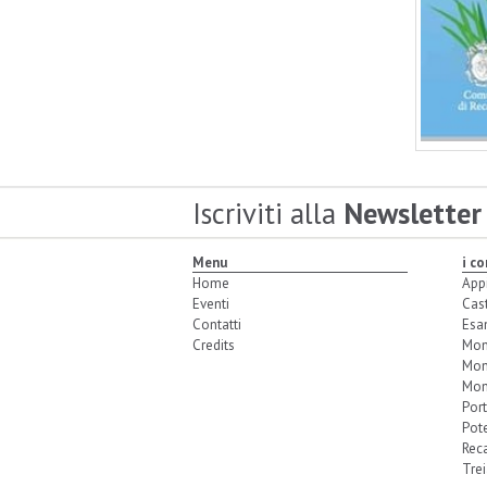
Iscriviti alla
Newsletter
Menu
i c
Home
App
Eventi
Cas
Contatti
Esa
Credits
Mon
Mon
Mon
Port
Pot
Reca
Trei