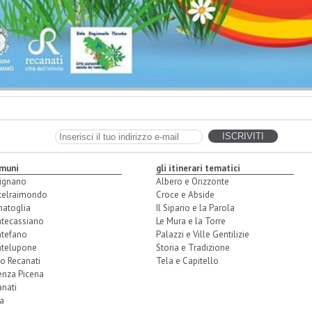
omuni
gli itinerari tematici
ignano
Albero e Orizzonte
telraimondo
Croce e Abside
natoglia
Il Sipario e la Parola
tecassiano
Le Mura e la Torre
tefano
Palazzi e Ville Gentilizie
telupone
Storia e Tradizione
o Recanati
Tela e Capitello
enza Picena
nati
a