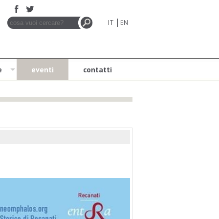
IT
EN
e
eventi
contatti