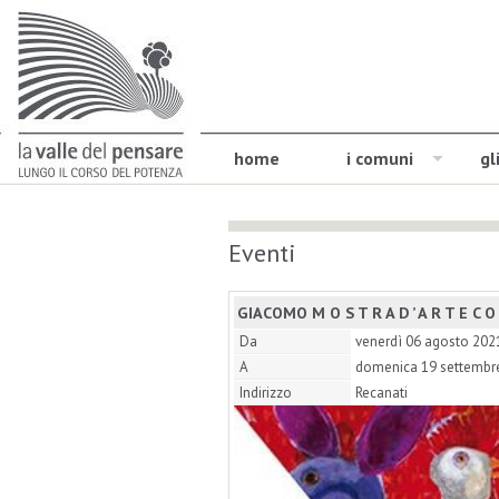
home
i comuni
gl
Eventi
GIACOMO M O S T R A D ’ A R T E C O
Da
venerdì 06 agosto 202
A
domenica 19 settembr
Indirizzo
Recanati