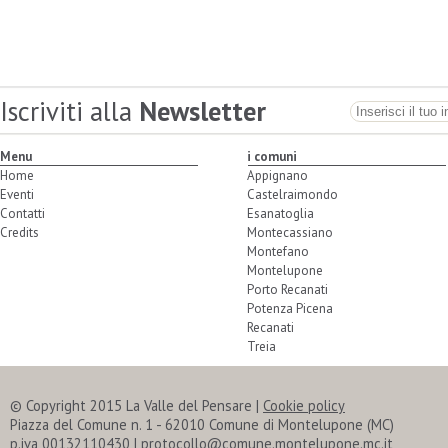
Iscriviti alla
Newsletter
Menu
i comuni
Home
Appignano
Eventi
Castelraimondo
Contatti
Esanatoglia
Credits
Montecassiano
Montefano
Montelupone
Porto Recanati
Potenza Picena
Recanati
Treia
© Copyright 2015 La Valle del Pensare |
Cookie policy
Piazza del Comune n. 1 - 62010 Comune di Montelupone (MC)
p.iva 00132110430 | protocollo@comune.montelupone.mc.it