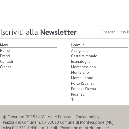
Iscriviti alla
Newsletter
Menu
i comuni
Home
Appignano
Eventi
Castelraimondo
Contatti
Esanatoglia
Credits
Montecassiano
Montefano
Montelupone
Porto Recanati
Potenza Picena
Recanati
Treia
© Copyright 2015 La Valle del Pensare |
Cookie policy
Piazza del Comune n. 1 - 62010 Comune di Montelupone (MC)
p.iva 00132110430 | protocollo@comune.montelupone.mc.it