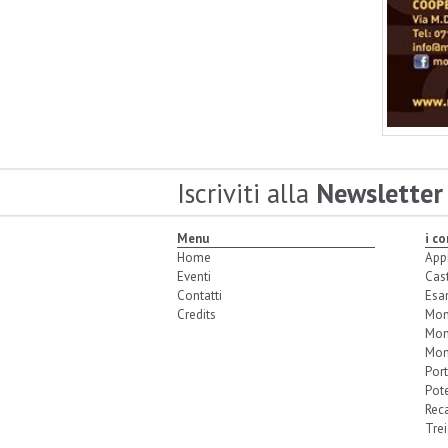
Iscriviti alla
Newsletter
Menu
i c
Home
App
Eventi
Cas
Contatti
Esa
Credits
Mon
Mon
Mon
Port
Pot
Reca
Trei