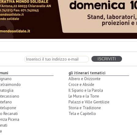
omuni
gli itinerari tematici
ignano
Albero e Orizzonte
telraimondo
Croce e Abside
natoglia
Il Sipario e la Parola
tecassiano
Le Mura e la Torre
tefano
Palazzi e Ville Gentilizie
telupone
Storia e Tradizione
o Recanati
Tela e Capitello
enza Picena
nati
a