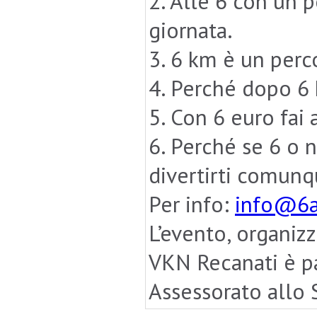
2. Alle 6 con un p
giornata.
3. 6 km è un perco
4. Perché dopo 6
5. Con 6 euro fai
6. Perché se 6 o 
divertirti comunq
Per info:
info@6al
L’evento, organiz
VKN Recanati è p
Assessorato allo 