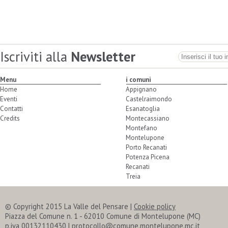
Iscriviti alla
Newsletter
Menu
i comuni
Home
Appignano
Eventi
Castelraimondo
Contatti
Esanatoglia
Credits
Montecassiano
Montefano
Montelupone
Porto Recanati
Potenza Picena
Recanati
Treia
© Copyright 2015 La Valle del Pensare |
Cookie policy
Piazza del Comune n. 1 - 62010 Comune di Montelupone (MC)
p.iva 00132110430 | protocollo@comune.montelupone.mc.it