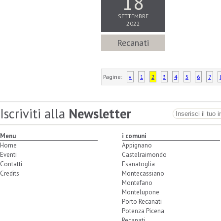
18
SETTEMBRE
2022
Recanati
Pagine:
«
1
2
3
4
5
6
7
Iscriviti alla
Newsletter
Menu
i comuni
Home
Appignano
Eventi
Castelraimondo
Contatti
Esanatoglia
Credits
Montecassiano
Montefano
Montelupone
Porto Recanati
Potenza Picena
Recanati