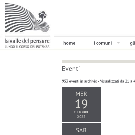
home
i comuni
gl
Eventi
953
eventi in archivio
- Visualizzati da 21 a 
MER
19
OTTOBRE
2022
SAB