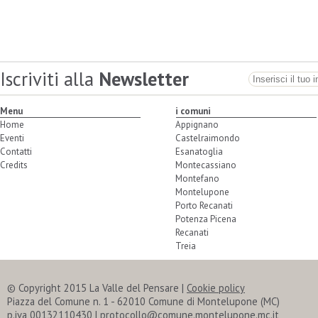
Iscriviti alla
Newsletter
Menu
i comuni
Home
Appignano
Eventi
Castelraimondo
Contatti
Esanatoglia
Credits
Montecassiano
Montefano
Montelupone
Porto Recanati
Potenza Picena
Recanati
Treia
© Copyright 2015 La Valle del Pensare |
Cookie policy
Piazza del Comune n. 1 - 62010 Comune di Montelupone (MC)
p.iva 00132110430 | protocollo@comune.montelupone.mc.it