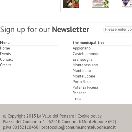
Sign up for our
Newsletter
Menu
the municipalities
Home
Appignano
Events
Castelraimondo
Contact
Esanatoglia
Credits
Montecassiano
Montefano
Montelupone
Porto Recanati
Potenza Picena
Recanati
Treia
© Copyright 2015 La Valle del Pensare
|
Cookie policy
Piazza del Comune n. 1 - 62010 Comune di Montelupone (MC)
p.iva 00132110430 | protocollo@comune.montelupone.mc.it