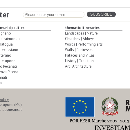
ter
 municipalities
thematic itineraries
ignano
Landscapes | Nature
telraimondo
Churches | Abbeys
natoglia
Words | Performing arts
tecassiano
Walls | Fortresses
tefano
Palaces and Villas
telupone
History | Tradition
o Recanati
Art | Architecture
enza Picena
nati
a
policy
telupone (MC)
lupone.mc.it