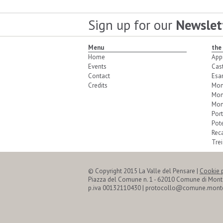
Sign up for our
Newslet
Menu
the
Home
App
Events
Cas
Contact
Esa
Credits
Mon
Mon
Mon
Port
Pot
Reca
Trei
© Copyright 2015 La Valle del Pensare
|
Cookie 
Piazza del Comune n. 1 - 62010 Comune di Mon
p.iva 00132110430 | protocollo@comune.monte