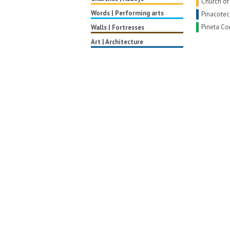
Church of
Words | Performing arts
Pinacotec
Pineta C
Walls | Fortresses
Art | Architecture