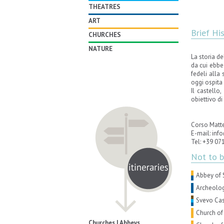
THEATRES
ART
Brief Hi
CHURCHES
NATURE
La storia de
da cui ebbe
fedeli alla
oggi ospita 
Il castello
obiettivo di
Corso Matte
E-mail: inf
Tel: +39 07
Not to 
Abbey of 
Archeolog
Svevo Cas
Church o
Churches | Abbeys