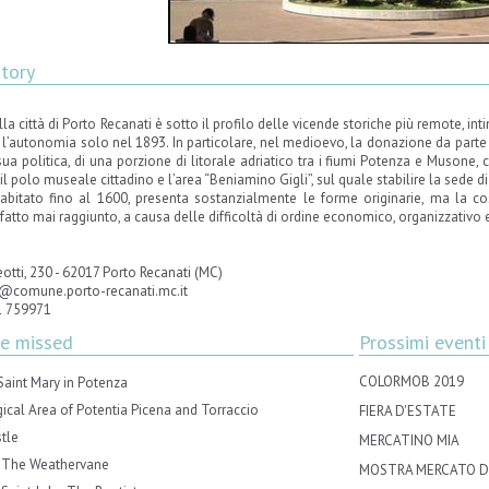
story
lla città di Porto Recanati è sotto il profilo delle vicende storiche più remote, i
 l’autonomia solo nel 1893. In particolare, nel medioevo, la donazione da parte d
 sua politica, di una porzione di litorale adriatico tra i fiumi Potenza e Musone
il polo museale cittadino e l’area “Beniamino Gigli”, sul quale stabilire la sede di
, abitato fino al 1600, presenta sostanzialmente le forme originarie, ma la co
 fatto mai raggiunto, a causa delle difficoltà di ordine economico, organizzativo 
otti, 230 - 62017 Porto Recanati (MC)
o@comune.porto-recanati.mc.it
1 759971
be missed
Prossimi eventi
COLORMOB 2019
Saint Mary in Potenza
ical Area of Potentia Picena and Torraccio
FIERA D'ESTATE
tle
MERCATINO MIA
f The Weathervane
MOSTRA MERCATO DE