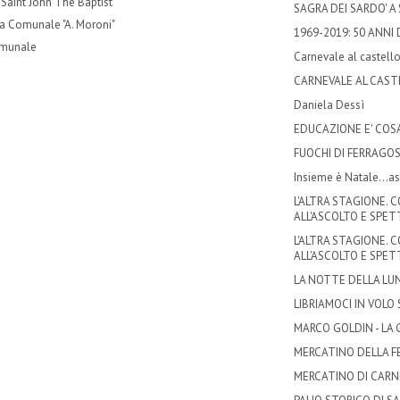
 Saint John The Baptist
SAGRA DEI SARDO' 
a Comunale "A. Moroni"
1969-2019: 50 ANNI
omunale
Carnevale al castell
CARNEVALE AL CAST
Daniela Dessì
EDUCAZIONE E' COSA
FUOCHI DI FERRAGO
Insieme è Natale...a
L'ALTRA STAGIONE. 
ALL'ASCOLTO E SPET
L'ALTRA STAGIONE. 
ALL'ASCOLTO E SPET
LA NOTTE DELLA LU
LIBRIAMOCI IN VOLO
MARCO GOLDIN - LA 
MERCATINO DELLA F
MERCATINO DI CARN