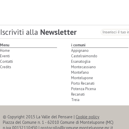
Iscriviti alla
Newsletter
Menu
i comuni
Home
Appignano
Eventi
Castelraimondo
Contatti
Esanatoglia
Credits
Montecassiano
Montefano
Montelupone
Porto Recanati
Potenza Picena
Recanati
Treia
© Copyright 2015 La Valle del Pensare |
Cookie policy
Piazza del Comune n. 1 - 62010 Comune di Montelupone (MC)
p.iva 00132110430 | protocollo@comune.montelupone.mc.it