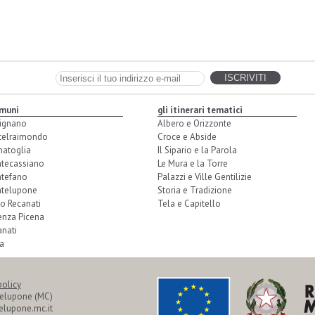
omuni
gli itinerari tematici
ignano
Albero e Orizzonte
telraimondo
Croce e Abside
natoglia
Il Sipario e la Parola
tecassiano
Le Mura e la Torre
tefano
Palazzi e Ville Gentilizie
telupone
Storia e Tradizione
o Recanati
Tela e Capitello
enza Picena
nati
a
policy
telupone (MC)
lupone.mc.it