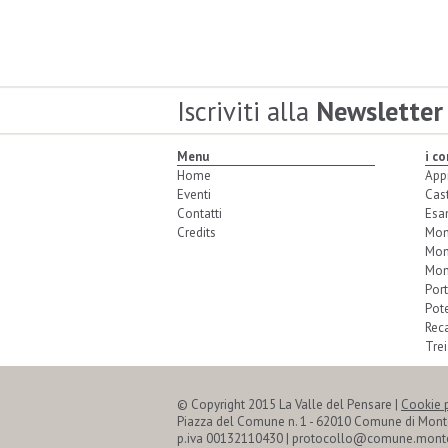
Iscriviti alla
Newsletter
Menu
i c
Home
App
Eventi
Cas
Contatti
Esa
Credits
Mon
Mon
Mon
Port
Pot
Reca
Trei
© Copyright 2015 La Valle del Pensare |
Cookie 
Piazza del Comune n. 1 - 62010 Comune di Mon
p.iva 00132110430 | protocollo@comune.monte