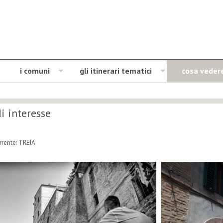
i comuni
gli itinerari tematici
cosa veder
i interesse
rente: TREIA